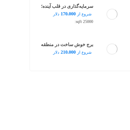
سرمایه‌گذاری در قلب آینده؛
پروژه‌ای مدرن در منطقه
170.000
شروع از
دلار
پندیک استانبول
25000 sqft:
برج خوش ساخت در منطقه
ماری تایم دبی
210.000
شروع از
دلار