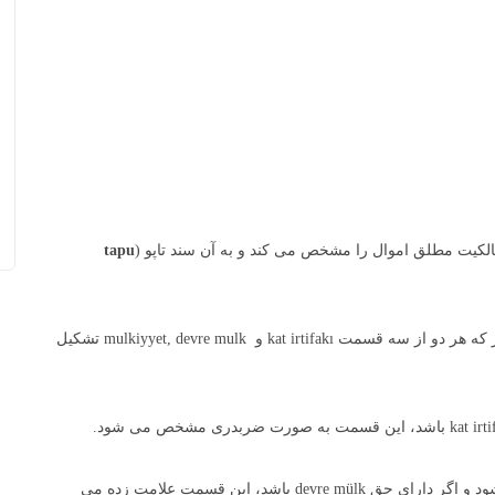
کیت مطلق اموال را مشخص می کند و به آن سند تاپو (
tapu
انواع سند ملکی در ترکیه دو نوع است؛ سند آبی و سند قرمز که هر دو از سه قسمت kat irtifakı و mulkiyyet, devre mulk تشکیل
اگر دارای حق mulkiyyet باشد، این قسمت علامت زده می شود و اگر دارای حق devre mülk باشد، این قسمت علامت زده می