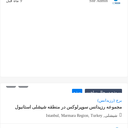
Site Admin
9 ماه قبل
670.000
شروع از
دلار
پروژه در حال ساخت
ویژه
برج (رزیدانس)
مجموعه رزیدانس سوپرلوکس در منطقه شیشلی استانبول
شیشلی, Istanbul, Marmara Region, Turkey