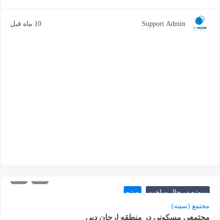
Support Admin
10 ماه قبل
1.497.000
شروع از
درهم
پروژه در حال ساخت
ویژه
مجتمع (سیته)
مجتمعی مسکونی در منطقه ارجان دبی