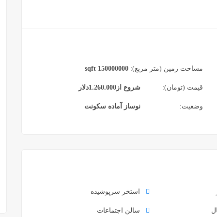
مساحت زمین (متر مربع):
150000000 sqft
قیمت (تومان):
شروع از
1.260.000
دلار
وضعیت:
نوساز آماده سکونت
استخر سرپوشیده
ل
سالن اجتماعات