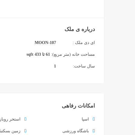
درباره ی ملک
ای دی ملک :
MOON-107
مساحت خانه (متر مربع):
61 تا 433 sqft
سال ساخت:
1
امکانات رفاهی
اسپا
استخر روباز
باشگاه ورزشی
زمین بسکتبا