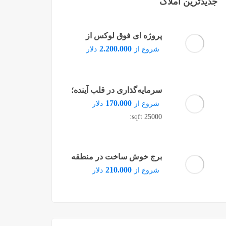
جدیدترین املاک
پروژه ای فوق لوکس از
مرسدس بنز تجسم شکوه و
2.200.000
شروع از
دلار
معماری مدرن در قلب دبی
سرمایه‌گذاری در قلب آینده؛
پروژه‌ای مدرن در منطقه
170.000
شروع از
دلار
پندیک استانبول
25000 sqft:
برج خوش ساخت در منطقه
ماری تایم دبی
210.000
شروع از
دلار