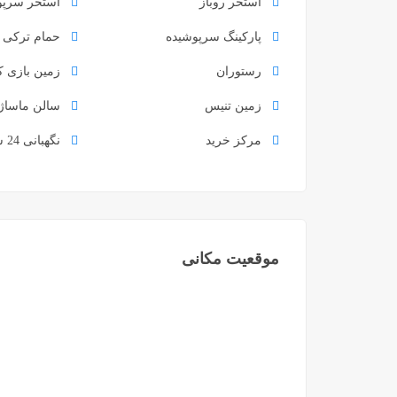
استخر روباز
استخر سرپو
پارکینگ سرپوشیده
حمام ترکی
رستوران
زمین بازی ک
زمین تنیس
سالن ماساژ
مرکز خرید
نگهبانی 24 ساعته
موقعیت مکانی