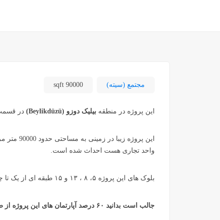
مجتمع (سیته)
90000 sqft
این پروژه در منطقه
بیلیک دوزو
(Beylikdüzü)
در قسمت 
واحد تجاری هست احداث شده است.
بلوک های این پروژه ۵، ۸ ، ۱۳ و ۱۵ طبقه ای از یک تا چهار خوابه با متراژ ۵۰ الی ۲۰۰ متر مربع ساخته شده است.
جالب است بدانید ۶۰ درصد آپارتمان های این پروژه از طبقه دوم رو به دریاست.