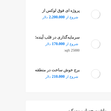
پروژه ای فوق لوکس از
مرسدس بنز تجسم شکوه و
2.200.000
شروع از
دلار
معماری مدرن در قلب دبی
سرمایه‌گذاری در قلب آینده؛
پروژه‌ای مدرن در منطقه
170.000
شروع از
دلار
پندیک استانبول
25000 sqft:
برج خوش ساخت در منطقه
ماری تایم دبی
210.000
شروع از
دلار
ماشین حساب مسکن