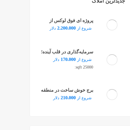
جدیدترین املاک
پروژه ای فوق لوکس از
مرسدس بنز تجسم شکوه و
2.200.000
شروع از
دلار
معماری مدرن در قلب دبی
سرمایه‌گذاری در قلب آینده؛
پروژه‌ای مدرن در منطقه
170.000
شروع از
دلار
پندیک استانبول
25000 sqft:
برج خوش ساخت در منطقه
ماری تایم دبی
210.000
شروع از
دلار