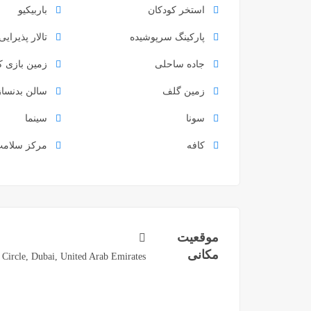
استخر کودکان
باربیکیو
پارکینگ سرپوشیده
تالار پذیرایی
جاده ساحلی
زمین بازی ک
زمین گلف
سالن بدنسا
سونا
سینما
کافه
مرکز سلامت
موقعیت
مکانی
e Circle, Dubai, United Arab Emirates