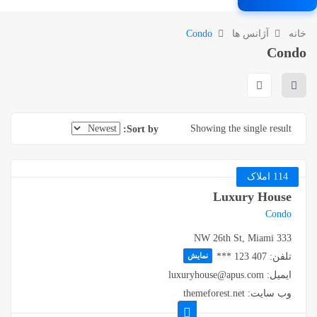
Co
Newest
S
Sort by:
یش
luxur
the