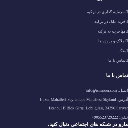
سرمایه گذاری در ترکیه
خرید ملک در ترکیه
مهاجرت به ترکیه
املاک و پروژه ها
بلاگ
تماس با ما
تماس با ما
ایمیل: info@istmoon.com
آدرس: Huzur Mahallesi Seyrantepe Mahallesi Skyland
İstanbul B Blok Girişi Lobi girişi, 34396 Sarıyer
تلفن: 905523729222+
مارو در شبکه های اجتماعی دنبال کنید.