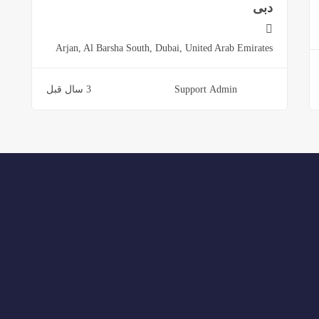
دبی
Arjan, Al Barsha South, Dubai, United Arab Emirates
Support Admin
3 سال قبل