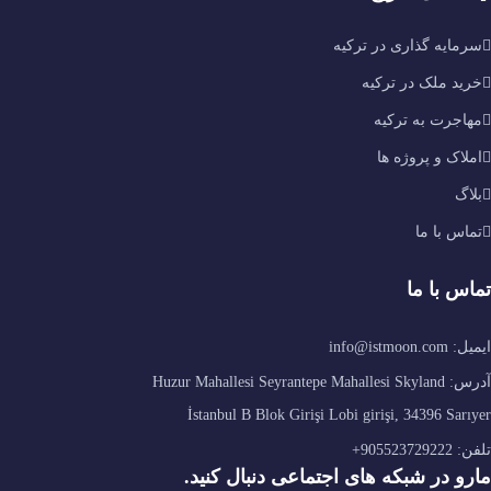
سرمایه گذاری در ترکیه
خرید ملک در ترکیه
مهاجرت به ترکیه
املاک و پروژه ها
بلاگ
تماس با ما
تماس با ما
ایمیل: info@istmoon.com
آدرس: Huzur Mahallesi Seyrantepe Mahallesi Skyland
İstanbul B Blok Girişi Lobi girişi, 34396 Sarıyer
تلفن: 905523729222+
مارو در شبکه های اجتماعی دنبال کنید.