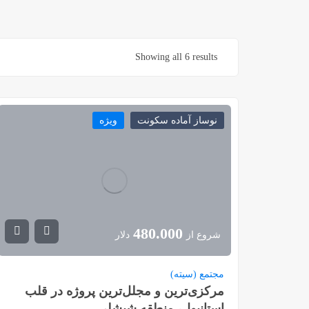
Showing all 6 results
نوساز آماده سکونت
ویژه
480.000
شروع از
دلار
مجتمع (سیته)
مرکزی‌ترین و مجلل‌ترین پروژه در قلب
استانبول، منطقه شیشلی