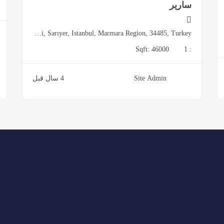
ساریر
Huzur Mahallesi, Sarıyer, Istanbul, Marmara Region, 34485, Turkey
Sqft:
46000
1
:
Site Admin
4 سال قبل