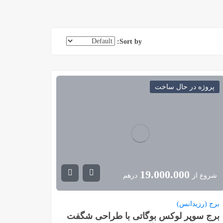
Sort by:
پروژه در حال ساخت
19.000.000
شروع از
درهم
برج (رزیدانس)
برج سوپر لوکس بوگاتی با طراحی شگفت