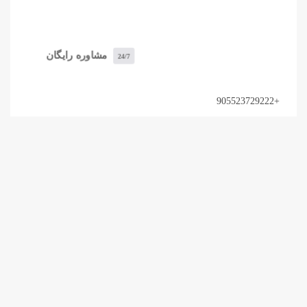
مشاوره رایگان
24/7
+905523729222