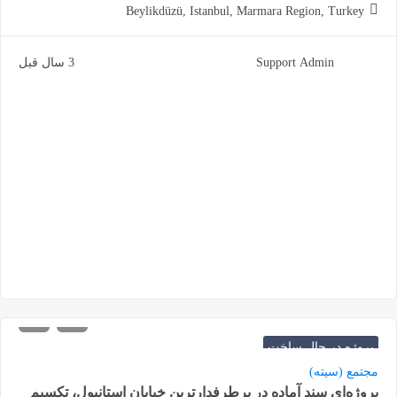
Beylikdüzü, Istanbul, Marmara Region, Turkey
Support Admin
3 سال قبل
600.000
شروع از
دلار
پروژه در حال ساخت
مجتمع (سیته)
پروژه‌ای سند آماده در پرطرفدارترین خیابان استانبول، تکسیم