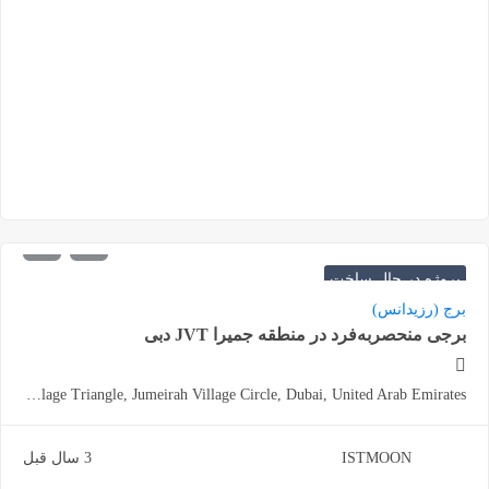
540.000
شروع از
درهم
پروژه در حال ساخت
برج (رزیدانس)
برجی منحصربه‌فرد در منطقه جمیرا JVT دبی
Jumeirah Village Triangle, Jumeirah Village Circle, Dubai, United Arab Emirates
ISTMOON
3 سال قبل