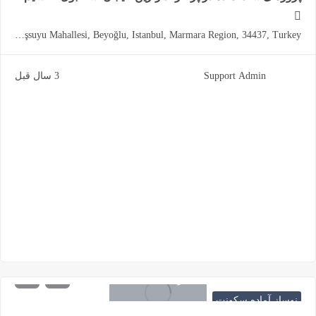
Taksim, Istanbul Taksim Square, Taksim, Gümüşsuyu, Gümüşsuyu Mahallesi, Beyoğlu, Istanbul, Marmara Region, 34437, Turkey
Support Admin
3 سال قبل
1.150.000
شروع از
دلار
نوساز آماده سکونت