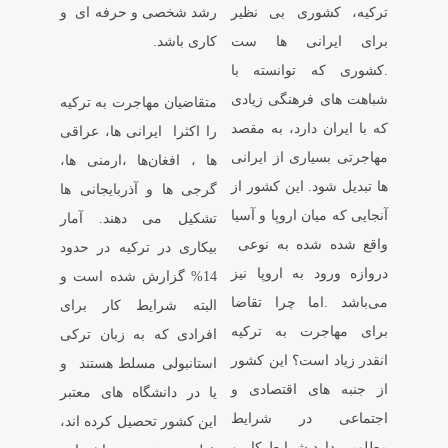
ترکیه، کشوری بی نظیر
رشد شخصی و حرفه ای و
برای ایرانی ها ست
کاری باشد.
.کشوری که توانسته با
شباهت های فرهنگی زیادی
متقاضیان مهاجرت به ترکیه
که با ایران دارد، به مقصد
را اکثرا ایرانی ها، عراقی
مهاجرتی بسیاری از ایرانی
ها ، افغان‌ها ،ارمنی ها،
ها تبدیل شود. این کشور از
گرجی ها و آذربایجانی ها
آنجایی که میان اروپا و آسیا
تشکیل می دهند. آمار
واقع شده شده به نوعی
بیکاری در ترکیه در حدود
دروازه ورود به اروپا نیز
14% گزارش شده است و
می‌باشد .اما چرا تقاضا
البته شرایط کار برای
برای مهاجرت به ترکیه
افرادی که به زبان ترکی
انقدر زیاد است؟ این کشور
استانبولی مسلط هستند و
از جنبه های اقتصادی و
یا در دانشگاه های معتبر
اجتماعی در شرایط
این کشور تحصیل کرده اند،
مطلوبی دارد.شرایط کار و